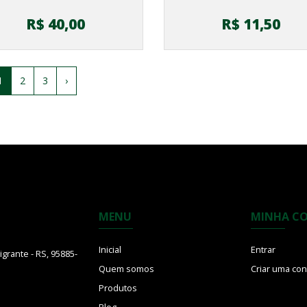
R$ 40,00
R$ 11,50
1
2
3
›
MENU
MINHA C
Inicial
Entrar
grante - RS, 95885-
Quem somos
Criar uma con
Produtos