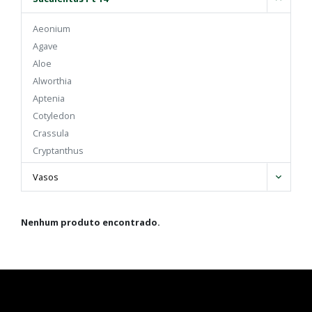
Aeonium
Agave
Aloe
Alworthia
Aptenia
Cotyledon
Crassula
Cryptanthus
Cyanotis
Vasos
Delosperma
Echeveria
Euphorbia
Nenhum produto encontrado.
Gasteraloe
Gasteria
Graptopetalum
Graptosedum
Graptoveria