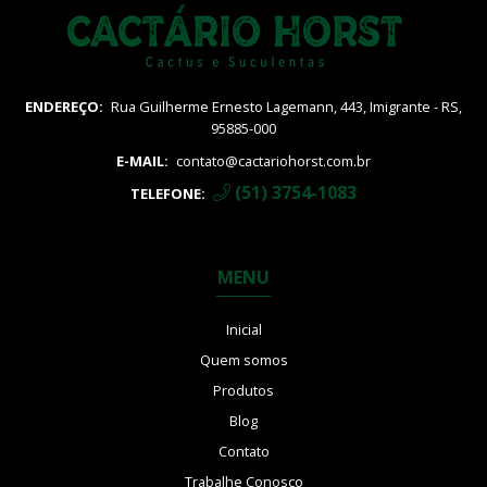
Haworthia
Kalanchoe
Kleinia
Pachyphytum
ENDEREÇO:
Rua Guilherme Ernesto Lagemann, 443, Imigrante - RS,
95885-000
Sansevieria
Sedum
E-MAIL:
contato@cactariohorst.com.br
Stapelia
(51) 3754-1083
TELEFONE:
Tradescanthia
MENU
Inicial
Quem somos
Produtos
Blog
Contato
Trabalhe Conosco