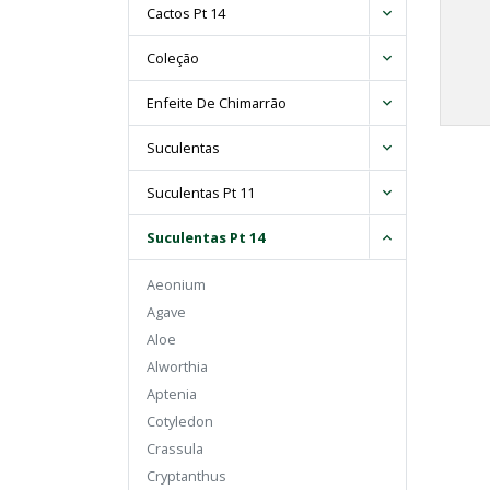
Cactos Pt 14
Coleção
Enfeite De Chimarrão
Suculentas
Suculentas Pt 11
Suculentas Pt 14
Aeonium
Agave
Aloe
Alworthia
Aptenia
Cotyledon
Crassula
Cryptanthus