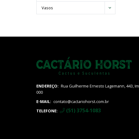
Cyanotis
Vasos
Delosperma
Echeveria
Euphorbia
Gasteraloe
Gasteria
Graptopetalum
Graptosedum
Graptoveria
Haworthia
Kalanchoe
ENDEREÇO:
Rua Guilherme Ernesto Lagemann, 443, Imi
Kleinia
000
Pachyphytum
E-MAIL:
contato@cactariohorst.com.br
Sansevieria
(51) 3754-1083
TELEFONE:
Sedum
Stapelia
Tradescanthia