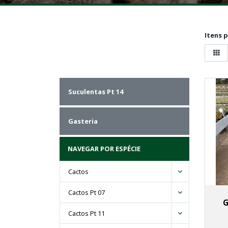
Itens 
Suculentas Pt 14
Gasteria
NAVEGAR POR ESPÉCIE
Cactos
Cactos Pt 07
G
Cactos Pt 11