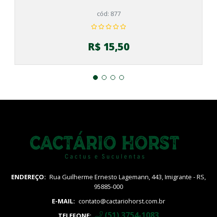
cód: 877
R$ 15,50
ENDEREÇO:
Rua Guilherme Ernesto Lagemann, 443, Imigrante - RS,
95885-000
E-MAIL:
contato@cactariohorst.com.br
(51) 3754-1083
TELEFONE: