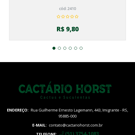
cód: 2410
R$ 9,80
ENDEREÇO:
Rua Guilherme Ernesto Lagemann, 443, Imigrante - RS,
95885-000
E-MAIL:
contato@cactariohorst.com.br
(51) 3754-1083
TELEFONE: