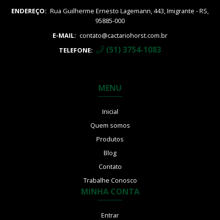
ENDEREÇO:
Rua Guilherme Ernesto Lagemann, 443, Imigrante - RS,
95885-000
E-MAIL:
contato@cactariohorst.com.br
(51) 3754-1083
TELEFONE:
MENU
Inicial
Quem somos
Produtos
Blog
Contato
Trabalhe Conosco
MINHA CONTA
Entrar