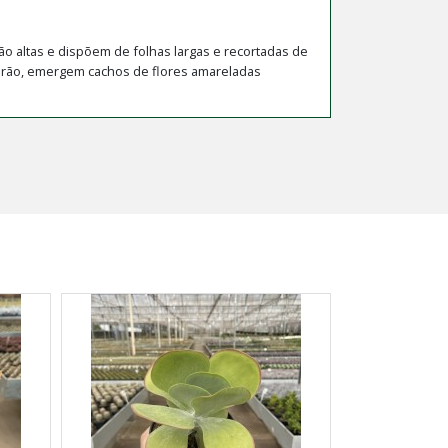
 altas e dispõem de folhas largas e recortadas de
verão, emergem cachos de flores amareladas
KALANC
(ORELHA