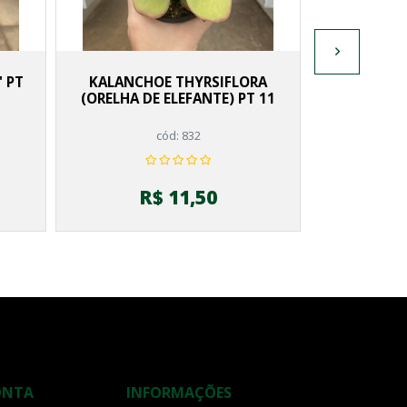
R
' PT
KALANCHOE THYRSIFLORA
(ORELHA DE ELEFANTE) PT 11
cód: 832
R$ 11,50
ONTA
INFORMAÇÕES