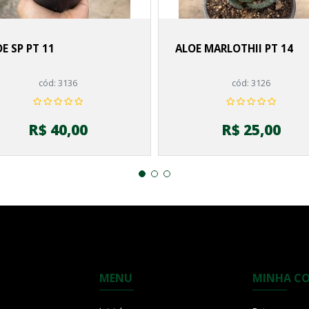
E SP PT 11
ALOE MARLOTHII PT 14
cód: 3136
cód: 3126
R$ 40,00
R$ 25,00
MENU
MINHA C