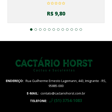
R$ 9,80
ENDEREÇO:
Rua Guilherme Ernesto Lagemann, 443, Imigrante - RS,
95885-000
E-MAIL:
contato@cactariohorst.com.br
(51) 3754-1083
TELEFONE: